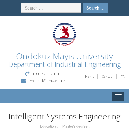
Search …
Ondokuz Mayıs University
Department of Industrial Engineering
+90 362 312 1919
Home
Contact
TR
endustri@omu.edu.tr
Toggle
naviga
Intelligent Systems Engineering
Education
Master's degree