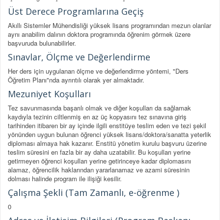
Üst Derece Programlarına Geçiş
Akıllı Sistemler Mühendisliği yüksek lisans programından mezun olanlar
aynı anabilim dalının doktora programında öğrenim görmek üzere
başvuruda bulunabilirler.
Sınavlar, Ölçme ve Değerlendirme
Her ders için uygulanan ölçme ve değerlendirme yöntemi, "Ders
Öğretim Planı"nda ayrıntılı olarak yer almaktadır.
Mezuniyet Koşulları
Tez savunmasında başarılı olmak ve diğer koşulları da sağlamak
kaydıyla tezinin ciltlenmiş en az üç kopyasını tez sınavına giriş
tarihinden itibaren bir ay içinde ilgili enstitüye teslim eden ve tezi şekil
yönünden uygun bulunan öğrenci yüksek lisans/doktora/sanatta yeterlik
diploması almaya hak kazanır. Enstitü yönetim kurulu başvuru üzerine
teslim süresini en fazla bir ay daha uzatabilir. Bu koşulları yerine
getirmeyen öğrenci koşulları yerine getirinceye kadar diplomasını
alamaz, öğrencilik haklarından yararlanamaz ve azami süresinin
dolması halinde program ile ilişiği kesilir.
Çalışma Şekli (Tam Zamanlı, e-öğrenme )
0