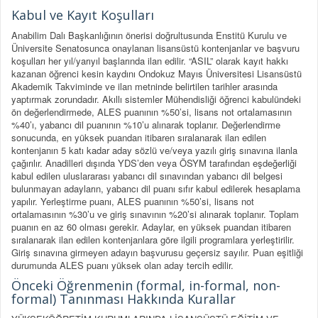
Kabul ve Kayıt Koşulları
Anabilim Dalı Başkanlığının önerisi doğrultusunda Enstitü Kurulu ve
Üniversite Senatosunca onaylanan lisansüstü kontenjanlar ve başvuru
koşulları her yıl/yarıyıl başlarında ilan edilir. “ASIL” olarak kayıt hakkı
kazanan öğrenci kesin kaydını Ondokuz Mayıs Üniversitesi Lisansüstü
Akademik Takviminde ve ilan metninde belirtilen tarihler arasında
yaptırmak zorundadır. Akıllı sistemler Mühendisliği öğrenci kabulündeki
ön değerlendirmede, ALES puanının %50’si, lisans not ortalamasının
%40’ı, yabancı dil puanının %10’u alınarak toplanır. Değerlendirme
sonucunda, en yüksek puandan itibaren sıralanarak ilan edilen
kontenjanın 5 katı kadar aday sözlü ve/veya yazılı giriş sınavına ilanla
çağırılır. Anadilleri dışında YDS’den veya ÖSYM tarafından eşdeğerliği
kabul edilen uluslararası yabancı dil sınavından yabancı dil belgesi
bulunmayan adayların, yabancı dil puanı sıfır kabul edilerek hesaplama
yapılır. Yerleştirme puanı, ALES puanının %50’si, lisans not
ortalamasının %30’u ve giriş sınavının %20’si alınarak toplanır. Toplam
puanın en az 60 olması gerekir. Adaylar, en yüksek puandan itibaren
sıralanarak ilan edilen kontenjanlara göre ilgili programlara yerleştirilir.
Giriş sınavına girmeyen adayın başvurusu geçersiz sayılır. Puan eşitliği
durumunda ALES puanı yüksek olan aday tercih edilir.
Önceki Öğrenmenin (formal, in-formal, non-
formal) Tanınması Hakkında Kurallar