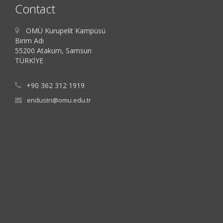
Contact
OMÜ Kurupelit Kampüsü
Birim Adı
55200 Atakum, Samsun
TÜRKİYE
+90 362 312 1919
endustri@omu.edu.tr