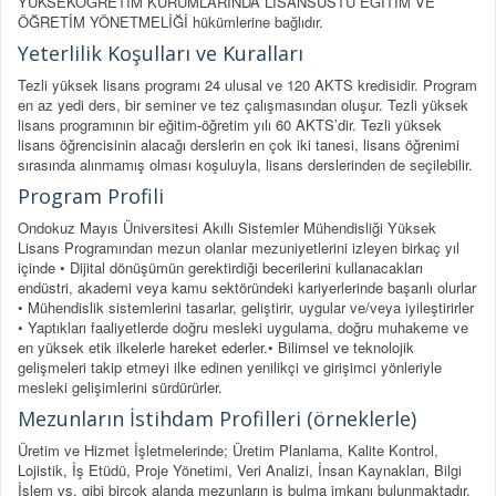
YÜKSEKÖĞRETİM KURUMLARINDA LİSANSÜSTÜ EĞİTİM VE
ÖĞRETİM YÖNETMELİĞİ hükümlerine bağlıdır.
Yeterlilik Koşulları ve Kuralları
Tezli yüksek lisans programı 24 ulusal ve 120 AKTS kredisidir. Program
en az yedi ders, bir seminer ve tez çalışmasından oluşur. Tezli yüksek
lisans programının bir eğitim-öğretim yılı 60 AKTS’dir. Tezli yüksek
lisans öğrencisinin alacağı derslerin en çok iki tanesi, lisans öğrenimi
sırasında alınmamış olması koşuluyla, lisans derslerinden de seçilebilir.
Program Profili
Ondokuz Mayıs Üniversitesi Akıllı Sistemler Mühendisliği Yüksek
Lisans Programından mezun olanlar mezuniyetlerini izleyen birkaç yıl
içinde • Dijital dönüşümün gerektirdiği becerilerini kullanacakları
endüstri, akademi veya kamu sektöründeki kariyerlerinde başarılı olurlar
• Mühendislik sistemlerini tasarlar, geliştirir, uygular ve/veya iyileştirirler
• Yaptıkları faaliyetlerde doğru mesleki uygulama, doğru muhakeme ve
en yüksek etik ilkelerle hareket ederler.• Bilimsel ve teknolojik
gelişmeleri takip etmeyi ilke edinen yenilikçi ve girişimci yönleriyle
mesleki gelişimlerini sürdürürler.
Mezunların İstihdam Profilleri (örneklerle)
Üretim ve Hizmet İşletmelerinde; Üretim Planlama, Kalite Kontrol,
Lojistik, İş Etüdü, Proje Yönetimi, Veri Analizi, İnsan Kaynakları, Bilgi
İşlem vs. gibi birçok alanda mezunların iş bulma imkanı bulunmaktadır.